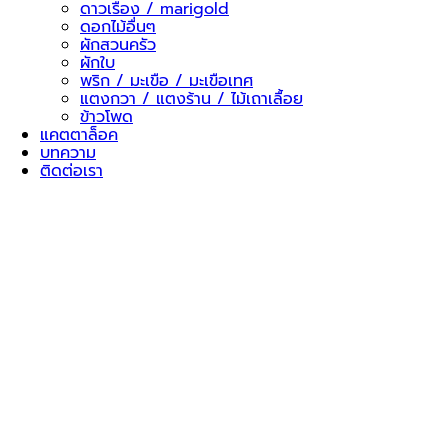
ดาวเรือง / marigold
ดอกไม้อื่นๆ
ผักสวนครัว
ผักใบ
พริก / มะเขือ / มะเขือเทศ
แตงกวา / แตงร้าน / ไม้เถาเลื้อย
ข้าวโพด
แคตตาล็อค
บทความ
ติดต่อเรา