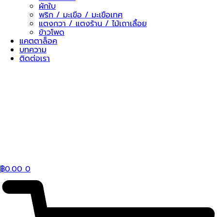
ผักใบ
พริก / มะเขือ / มะเขือเทศ
แตงกวา / แตงร้าน / ไม้เถาเลื้อย
ข้าวโพด
แคตตาล็อค
บทความ
ติดต่อเรา
฿
0.00
0