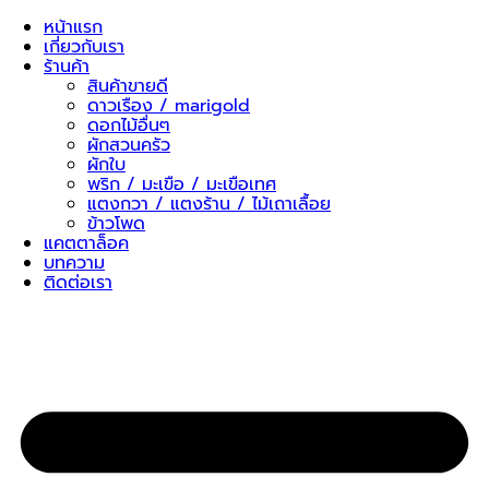
Skip
หน้าแรก
to
เกี่ยวกับเรา
content
ร้านค้า
สินค้าขายดี
ดาวเรือง / marigold
ดอกไม้อื่นๆ
ผักสวนครัว
ผักใบ
พริก / มะเขือ / มะเขือเทศ
แตงกวา / แตงร้าน / ไม้เถาเลื้อย
ข้าวโพด
แคตตาล็อค
บทความ
ติดต่อเรา