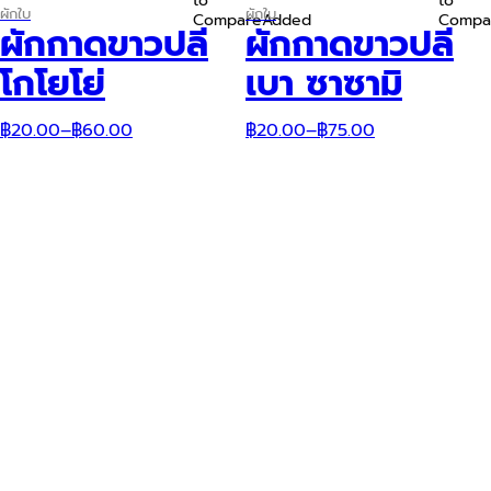
to
to
product
product
ผักใบ
ผักใบ
Compare
Added
Compa
has
has
ผักกาดขาวปลี
ผักกาดขาวปลี
multiple
multiple
variants.
variants.
โกโยโย่
เบา ซาซามิ
The
The
options
options
may
may
฿
20.00
–
฿
60.00
฿
20.00
–
฿
75.00
be
be
chosen
chosen
on
on
the
the
product
product
page
page