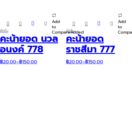
Add
Add
This
This
to
to
product
product
ผักใบ
ผักใบ
Compare
Added
Compa
has
has
คะน้ายอด นวล
คะน้ายอด
multiple
multiple
variants.
variants.
อนงค์ 778
ราชสีมา 777
The
The
options
options
may
may
฿
20.00
–
฿
150.00
฿
20.00
–
฿
150.00
be
be
chosen
chosen
on
on
the
the
product
product
page
page