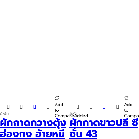
product
product
page
page
Add
Add
This
This
to
to
product
product
ผักใบ
ผักใบ
Compare
Added
Compa
has
has
ผักกาดกวางตุ้ง
ผักกาดขาวปลี ซี
multiple
multiple
variants.
variants.
ฮ่องกง อ้ายหนี่
ซั่น 43
The
The