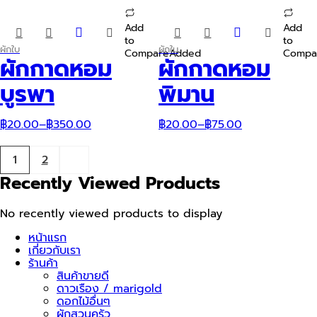
Add
Add
This
This
to
to
product
product
ผักใบ
ผักใบ
Compare
Added
Compa
has
has
ผักกาดหอม
ผักกาดหอม
multiple
multiple
variants.
variants.
บูรพา
พิมาน
The
The
options
options
may
may
฿
20.00
–
฿
350.00
฿
20.00
–
฿
75.00
be
be
chosen
chosen
on
on
1
2
the
the
Recently Viewed Products
product
product
page
page
No recently viewed products to display
หน้าแรก
เกี่ยวกับเรา
ร้านค้า
สินค้าขายดี
ดาวเรือง / marigold
ดอกไม้อื่นๆ
ผักสวนครัว