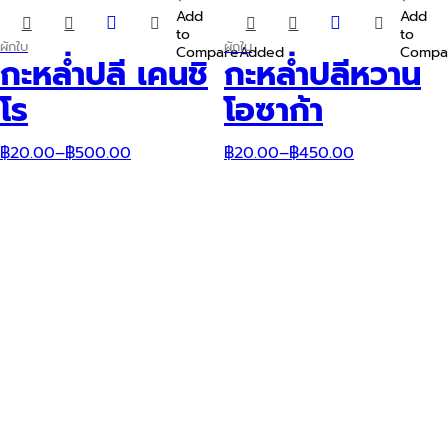
Add
Add
This
This
to
to
product
product
ผักใบ
ผักใบ
Compare
Added
Compa
has
has
กะหล่ำปลี เคนชิ
กะหล่ำปลีหวาน
multiple
multiple
variants.
variants.
โร
โอซาก้า
The
The
options
options
may
may
฿
20.00
–
฿
500.00
฿
20.00
–
฿
450.00
be
be
chosen
chosen
on
on
the
the
product
product
page
page