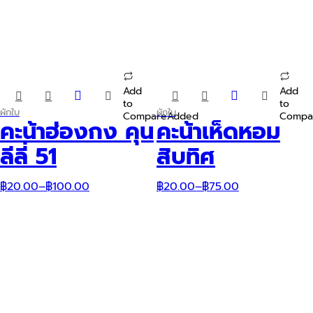
Add
Add
This
This
to
to
product
product
ผักใบ
ผักใบ
Compare
Added
Compa
has
has
คะน้าฮ่องกง คุน
คะน้าเห็ดหอม
multiple
multiple
variants.
variants.
ลีลี่ 51
สิบทิศ
The
The
options
options
may
may
฿
20.00
–
฿
100.00
฿
20.00
–
฿
75.00
be
be
chosen
chosen
on
on
the
the
product
product
page
page