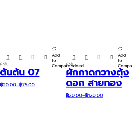
Add
Add
This
This
to
to
product
product
ผักใบ
ผักใบ
Compare
Added
Compa
has
has
ตันตัน 07
ผักกาดกวางตุ้ง
multiple
multiple
variants.
variants.
ดอก สายทอง
The
The
฿
20.00
–
฿
75.00
options
options
may
may
฿
20.00
–
฿
120.00
be
be
chosen
chosen
on
on
the
the
product
product
page
page