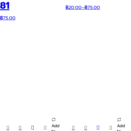
options
options
81
may
may
฿
20.00
–
฿
75.00
be
be
chosen
chosen
฿
75.00
on
on
the
the
product
product
page
page
Add
Add
This
This