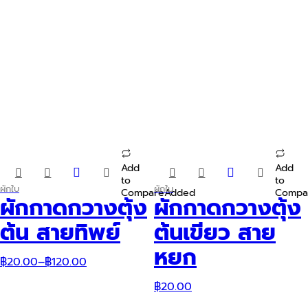
Add
Add
This
This
to
to
product
product
ผักใบ
ผักใบ
Compare
Added
Compa
has
has
ผักกาดกวางตุ้ง
ผักกาดกวางตุ้ง
multiple
multiple
variants.
variants.
ต้น สายทิพย์
ต้นเขียว สาย
The
The
options
options
หยก
may
may
฿
20.00
–
฿
120.00
be
be
chosen
chosen
฿
20.00
on
on
the
the