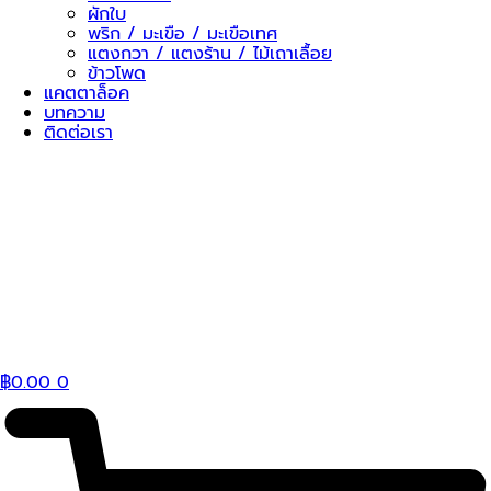
ผักใบ
พริก / มะเขือ / มะเขือเทศ
แตงกวา / แตงร้าน / ไม้เถาเลื้อย
ข้าวโพด
แคตตาล็อค
บทความ
ติดต่อเรา
฿
0.00
0