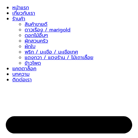
Skip
หน้าแรก
to
เกี่ยวกับเรา
content
ร้านค้า
สินค้าขายดี
ดาวเรือง / marigold
ดอกไม้อื่นๆ
ผักสวนครัว
ผักใบ
พริก / มะเขือ / มะเขือเทศ
แตงกวา / แตงร้าน / ไม้เถาเลื้อย
ข้าวโพด
แคตตาล็อค
บทความ
ติดต่อเรา