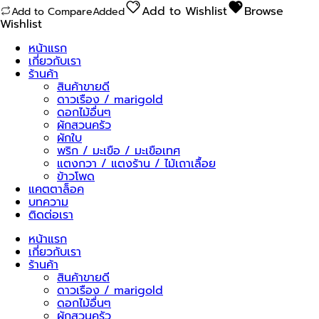
เหนียว
Add to Wishlist
Browse
Add to Compare
Added
แก้ม
Wishlist
น้อง
นาง
หน้าแรก
ชิ้น
เกี่ยวกับเรา
ร้านค้า
สินค้าขายดี
ดาวเรือง / marigold
ดอกไม้อื่นๆ
ผักสวนครัว
ผักใบ
พริก / มะเขือ / มะเขือเทศ
แตงกวา / แตงร้าน / ไม้เถาเลื้อย
ข้าวโพด
แคตตาล็อค
บทความ
ติดต่อเรา
หน้าแรก
เกี่ยวกับเรา
ร้านค้า
สินค้าขายดี
ดาวเรือง / marigold
ดอกไม้อื่นๆ
ผักสวนครัว