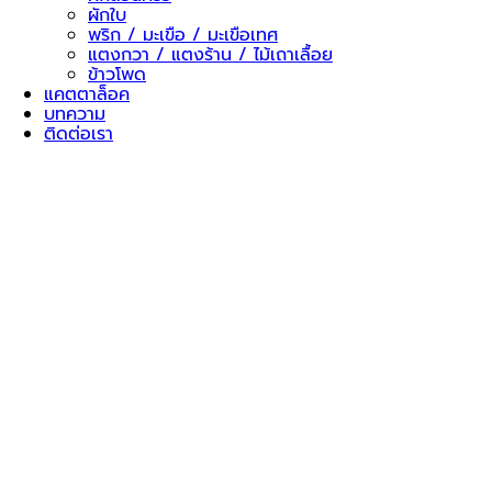
ผักใบ
พริก / มะเขือ / มะเขือเทศ
แตงกวา / แตงร้าน / ไม้เถาเลื้อย
ข้าวโพด
แคตตาล็อค
บทความ
ติดต่อเรา