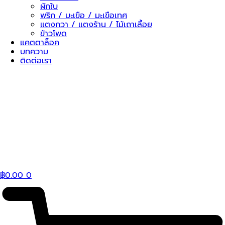
ผักใบ
พริก / มะเขือ / มะเขือเทศ
แตงกวา / แตงร้าน / ไม้เถาเลื้อย
ข้าวโพด
แคตตาล็อค
บทความ
ติดต่อเรา
฿
0.00
0