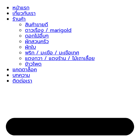
Skip
หน้าแรก
to
เกี่ยวกับเรา
content
ร้านค้า
สินค้าขายดี
ดาวเรือง / marigold
ดอกไม้อื่นๆ
ผักสวนครัว
ผักใบ
พริก / มะเขือ / มะเขือเทศ
แตงกวา / แตงร้าน / ไม้เถาเลื้อย
ข้าวโพด
แคตตาล็อค
บทความ
ติดต่อเรา