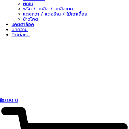
ผักใบ
พริก / มะเขือ / มะเขือเทศ
แตงกวา / แตงร้าน / ไม้เถาเลื้อย
ข้าวโพด
แคตตาล็อค
บทความ
ติดต่อเรา
฿
0.00
0