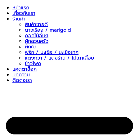
Skip
หน้าแรก
to
เกี่ยวกับเรา
content
ร้านค้า
สินค้าขายดี
ดาวเรือง / marigold
ดอกไม้อื่นๆ
ผักสวนครัว
ผักใบ
พริก / มะเขือ / มะเขือเทศ
แตงกวา / แตงร้าน / ไม้เถาเลื้อย
ข้าวโพด
แคตตาล็อค
บทความ
ติดต่อเรา