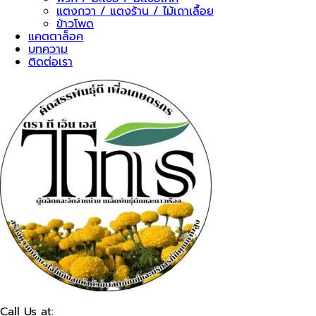
แตงกวา / แตงร้าน / ไม้เถาเลื้อย
ข้าวโพด
แคตตาล็อค
บทความ
ติดต่อเรา
Call Us at: