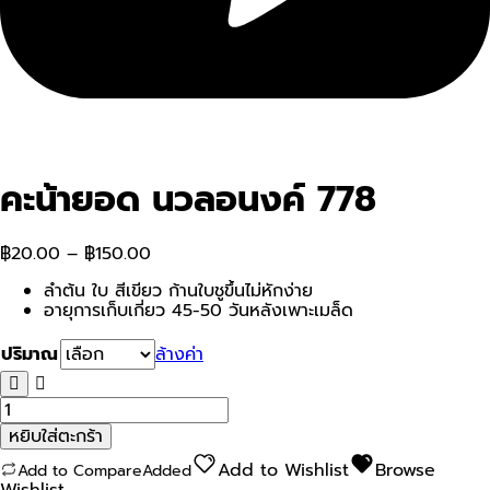
คะน้ายอด นวลอนงค์ 778
฿
20.00
–
฿
150.00
ลำต้น ใบ สีเขียว ก้านใบชูขึ้นไม่หักง่าย
อายุการเก็บเกี่ยว 45-50 วันหลังเพาะเมล็ด
ปริมาณ
ล้างค่า
จำนวน
คะน้า
หยิบใส่ตะกร้า
ยอด
นวล
Add to Wishlist
Browse
Add to Compare
Added
อนงค์
Wishlist