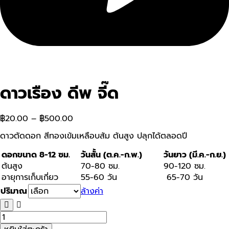
ดาวเรือง ดีพ จี๊ด
฿
20.00
–
฿
500.00
ดาวตัดดอก สีทองเข้มเหลือบส้ม ต้นสูง ปลุกได้ตลอดปี
ดอกขนาด 8-12 ซม.
วันสั้น (ต.ค.-ก.พ.)
วันยาว (มี.ค.-ก.ย.)
ต้นสูง
70-80 ซม.
90-120 ซม.
อายุการเก็บเกี่ยว
55-60 วัน
65-70 วัน
ปริมาณ
ล้างค่า
จำนวน
ดาว