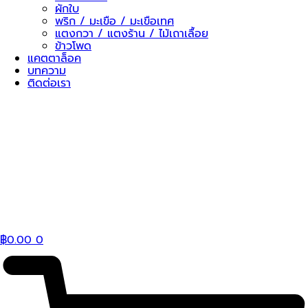
ผักใบ
พริก / มะเขือ / มะเขือเทศ
แตงกวา / แตงร้าน / ไม้เถาเลื้อย
ข้าวโพด
แคตตาล็อค
บทความ
ติดต่อเรา
฿
0.00
0