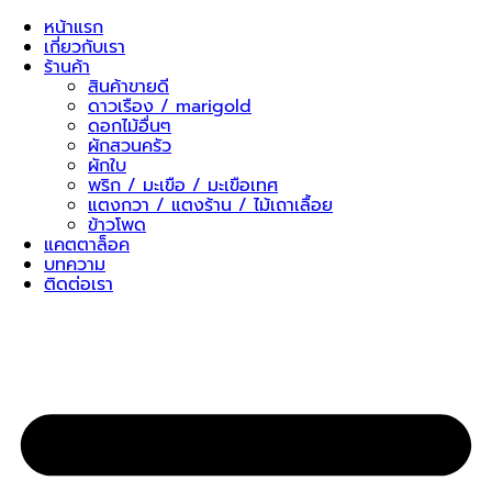
Skip
หน้าแรก
to
เกี่ยวกับเรา
content
ร้านค้า
สินค้าขายดี
ดาวเรือง / marigold
ดอกไม้อื่นๆ
ผักสวนครัว
ผักใบ
พริก / มะเขือ / มะเขือเทศ
แตงกวา / แตงร้าน / ไม้เถาเลื้อย
ข้าวโพด
แคตตาล็อค
บทความ
ติดต่อเรา