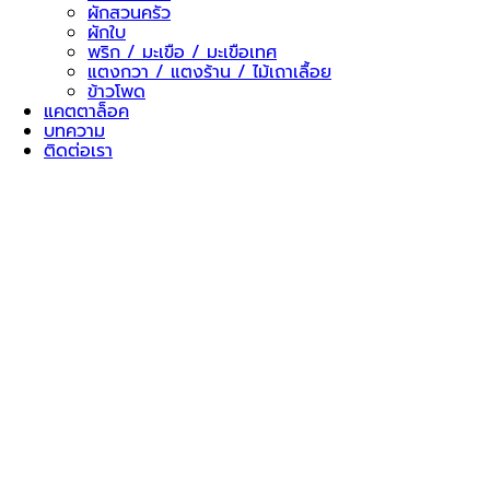
ผักสวนครัว
ผักใบ
พริก / มะเขือ / มะเขือเทศ
แตงกวา / แตงร้าน / ไม้เถาเลื้อย
ข้าวโพด
แคตตาล็อค
บทความ
ติดต่อเรา