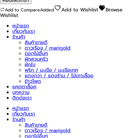
หยิบใส่ตะกร้า
เรือง
ดีพ
Add to Wishlist
Browse
Add to Compare
Added
จี๊ด
Wishlist
ชิ้น
หน้าแรก
เกี่ยวกับเรา
ร้านค้า
สินค้าขายดี
ดาวเรือง / marigold
ดอกไม้อื่นๆ
ผักสวนครัว
ผักใบ
พริก / มะเขือ / มะเขือเทศ
แตงกวา / แตงร้าน / ไม้เถาเลื้อย
ข้าวโพด
แคตตาล็อค
บทความ
ติดต่อเรา
หน้าแรก
เกี่ยวกับเรา
ร้านค้า
สินค้าขายดี
ดาวเรือง / marigold
ดอกไม้อื่นๆ