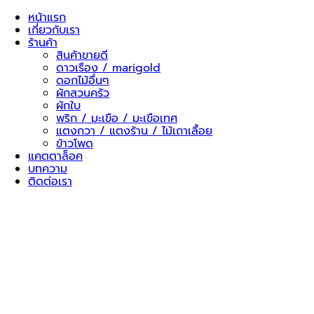
Skip
หน้าแรก
to
เกี่ยวกับเรา
content
ร้านค้า
สินค้าขายดี
ดาวเรือง / marigold
ดอกไม้อื่นๆ
ผักสวนครัว
ผักใบ
พริก / มะเขือ / มะเขือเทศ
แตงกวา / แตงร้าน / ไม้เถาเลื้อย
ข้าวโพด
แคตตาล็อค
บทความ
ติดต่อเรา