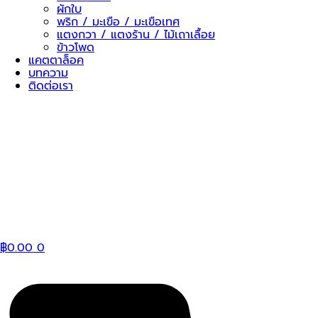
ผักใบ
พริก / มะเขือ / มะเขือเทศ
แตงกวา / แตงร้าน / ไม้เถาเลื้อย
ข้าวโพด
แคตตาล็อค
บทความ
ติดต่อเรา
฿
0.00
0