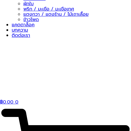
ผักใบ
พริก / มะเขือ / มะเขือเทศ
แตงกวา / แตงร้าน / ไม้เถาเลื้อย
ข้าวโพด
แคตตาล็อค
บทความ
ติดต่อเรา
฿
0.00
0