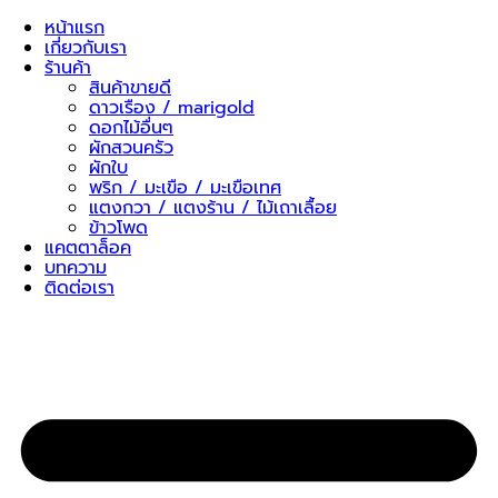
Skip
หน้าแรก
to
เกี่ยวกับเรา
content
ร้านค้า
สินค้าขายดี
ดาวเรือง / marigold
ดอกไม้อื่นๆ
ผักสวนครัว
ผักใบ
พริก / มะเขือ / มะเขือเทศ
แตงกวา / แตงร้าน / ไม้เถาเลื้อย
ข้าวโพด
แคตตาล็อค
บทความ
ติดต่อเรา