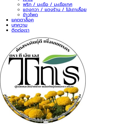
พริก / มะเขือ / มะเขือเทศ
แตงกวา / แตงร้าน / ไม้เถาเลื้อย
ข้าวโพด
แคตตาล็อค
บทความ
ติดต่อเรา