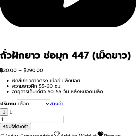
ถั่วฝักยาว ช่อมุก 447 (เม็ดขาว)
฿
20.00
–
฿
290.00
ฝักสีเขียวยาวตรง เนื้อย่นเล็กน้อย
ความยาวฝัก 55-60 ซม.
อายุการเก็บเกี่ยว 50-55 วัน หลังหยอดเมล็ด
ปริมาณ
ล้างค่า
จำนวน
ถั่วฝักยาว
หยิบใส่ตะกร้า
ช่อ
มุก
Add to Wishlist
Browse