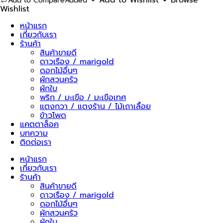
Add to Compare
Added
447
Wishlist
(เม็ด
ขาว)
หน้าแรก
ชิ้น
เกี่ยวกับเรา
ร้านค้า
สินค้าขายดี
ดาวเรือง / marigold
ดอกไม้อื่นๆ
ผักสวนครัว
ผักใบ
พริก / มะเขือ / มะเขือเทศ
แตงกวา / แตงร้าน / ไม้เถาเลื้อย
ข้าวโพด
แคตตาล็อค
บทความ
ติดต่อเรา
หน้าแรก
เกี่ยวกับเรา
ร้านค้า
สินค้าขายดี
ดาวเรือง / marigold
ดอกไม้อื่นๆ
ผักสวนครัว
ผักใบ