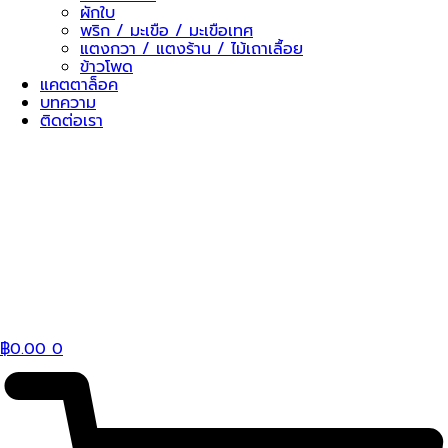
ผักใบ
พริก / มะเขือ / มะเขือเทศ
แตงกวา / แตงร้าน / ไม้เถาเลื้อย
ข้าวโพด
แคตตาล็อค
บทความ
ติดต่อเรา
฿
0.00
0