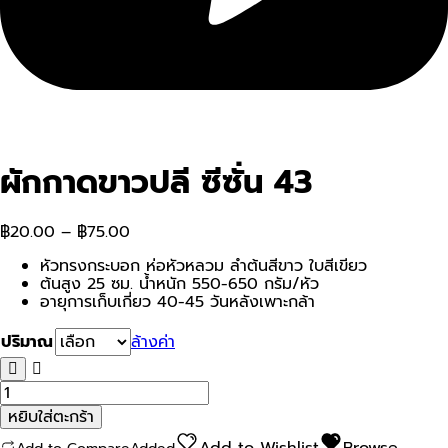
ผักกาดขาวปลี ซีซั่น 43
฿
20.00
–
฿
75.00
หัวทรงกระบอก ห่อหัวหลวม ลำต้นสีขาว ใบสีเขียว
ต้นสูง 25 ซม. น้ำหนัก 550-650 กรัม/หัว
อายุการเก็บเกี่ยว 40-45 วันหลังเพาะกล้า
ปริมาณ
ล้างค่า
จำนวน
ผัก
หยิบใส่ตะกร้า
กาด
ขาว
Add to Wishlist
Browse