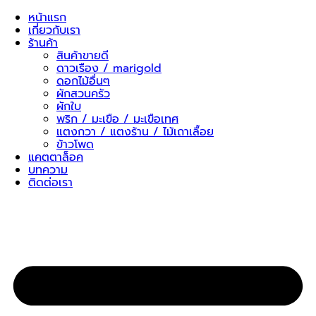
Skip
หน้าแรก
to
เกี่ยวกับเรา
content
ร้านค้า
สินค้าขายดี
ดาวเรือง / marigold
ดอกไม้อื่นๆ
ผักสวนครัว
ผักใบ
พริก / มะเขือ / มะเขือเทศ
แตงกวา / แตงร้าน / ไม้เถาเลื้อย
ข้าวโพด
แคตตาล็อค
บทความ
ติดต่อเรา