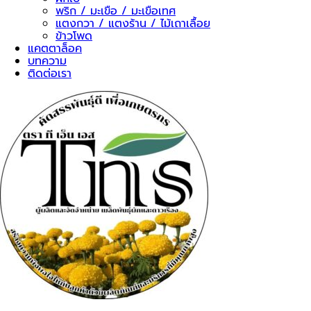
พริก / มะเขือ / มะเขือเทศ
แตงกวา / แตงร้าน / ไม้เถาเลื้อย
ข้าวโพด
แคตตาล็อค
บทความ
ติดต่อเรา