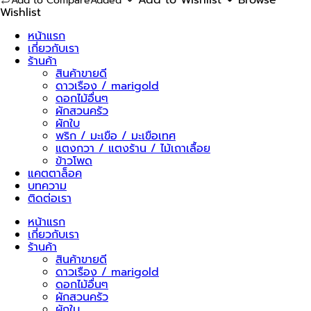
Add to Compare
Added
ปลี
Wishlist
ซี
ซั่น
หน้าแรก
43
เกี่ยวกับเรา
ชิ้น
ร้านค้า
สินค้าขายดี
ดาวเรือง / marigold
ดอกไม้อื่นๆ
ผักสวนครัว
ผักใบ
พริก / มะเขือ / มะเขือเทศ
แตงกวา / แตงร้าน / ไม้เถาเลื้อย
ข้าวโพด
แคตตาล็อค
บทความ
ติดต่อเรา
หน้าแรก
เกี่ยวกับเรา
ร้านค้า
สินค้าขายดี
ดาวเรือง / marigold
ดอกไม้อื่นๆ
ผักสวนครัว
ผักใบ