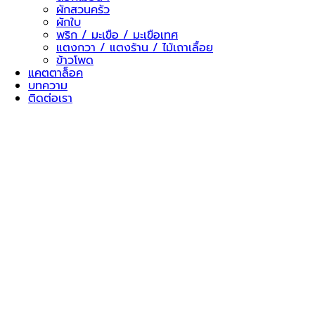
ผักสวนครัว
ผักใบ
พริก / มะเขือ / มะเขือเทศ
แตงกวา / แตงร้าน / ไม้เถาเลื้อย
ข้าวโพด
แคตตาล็อค
บทความ
ติดต่อเรา