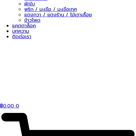
ผักใบ
พริก / มะเขือ / มะเขือเทศ
แตงกวา / แตงร้าน / ไม้เถาเลื้อย
ข้าวโพด
แคตตาล็อค
บทความ
ติดต่อเรา
฿
0.00
0