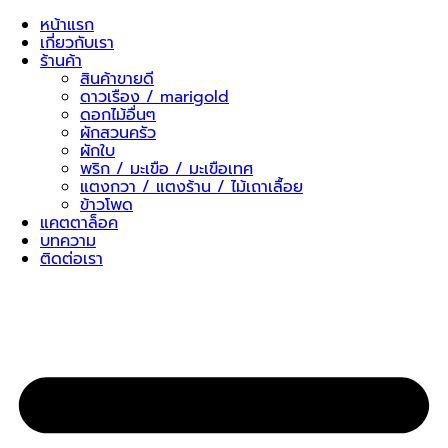
Skip
หน้าแรก
to
เกี่ยวกับเรา
content
ร้านค้า
สินค้าขายดี
ดาวเรือง / marigold
ดอกไม้อื่นๆ
ผักสวนครัว
ผักใบ
พริก / มะเขือ / มะเขือเทศ
แตงกวา / แตงร้าน / ไม้เถาเลื้อย
ข้าวโพด
แคตตาล็อค
บทความ
ติดต่อเรา