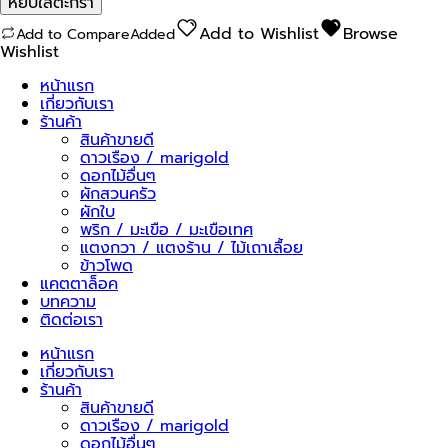
หยิบใส่ตะกร้า
กะเหรี่ยง
สั้น
Add to Wishlist
Browse
Add to Compare
Added
ลอซู
Wishlist
03
ชิ้น
หน้าแรก
เกี่ยวกับเรา
ร้านค้า
สินค้าขายดี
ดาวเรือง / marigold
ดอกไม้อื่นๆ
ผักสวนครัว
ผักใบ
พริก / มะเขือ / มะเขือเทศ
แตงกวา / แตงร้าน / ไม้เถาเลื้อย
ข้าวโพด
แคตตาล็อค
บทความ
ติดต่อเรา
หน้าแรก
เกี่ยวกับเรา
ร้านค้า
สินค้าขายดี
ดาวเรือง / marigold
ดอกไม้อื่นๆ