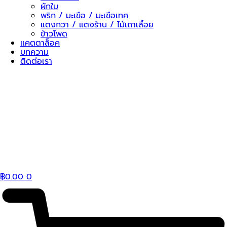
ผักใบ
พริก / มะเขือ / มะเขือเทศ
แตงกวา / แตงร้าน / ไม้เถาเลื้อย
ข้าวโพด
แคตตาล็อค
บทความ
ติดต่อเรา
฿
0.00
0