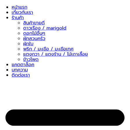
Skip
หน้าแรก
to
เกี่ยวกับเรา
content
ร้านค้า
สินค้าขายดี
ดาวเรือง / marigold
ดอกไม้อื่นๆ
ผักสวนครัว
ผักใบ
พริก / มะเขือ / มะเขือเทศ
แตงกวา / แตงร้าน / ไม้เถาเลื้อย
ข้าวโพด
แคตตาล็อค
บทความ
ติดต่อเรา