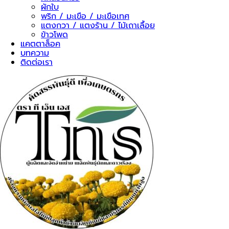
ผักใบ
พริก / มะเขือ / มะเขือเทศ
แตงกวา / แตงร้าน / ไม้เถาเลื้อย
ข้าวโพด
แคตตาล็อค
บทความ
ติดต่อเรา