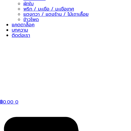
ผักใบ
พริก / มะเขือ / มะเขือเทศ
แตงกวา / แตงร้าน / ไม้เถาเลื้อย
ข้าวโพด
แคตตาล็อค
บทความ
ติดต่อเรา
฿
0.00
0