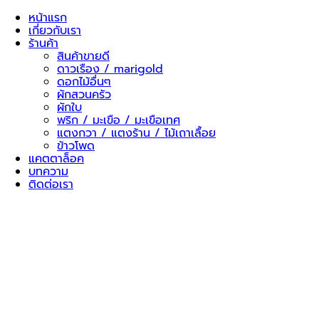
Skip
หน้าแรก
to
เกี่ยวกับเรา
content
ร้านค้า
สินค้าขายดี
ดาวเรือง / marigold
ดอกไม้อื่นๆ
ผักสวนครัว
ผักใบ
พริก / มะเขือ / มะเขือเทศ
แตงกวา / แตงร้าน / ไม้เถาเลื้อย
ข้าวโพด
แคตตาล็อค
บทความ
ติดต่อเรา