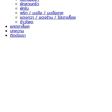
ผักสวนครัว
ผักใบ
พริก / มะเขือ / มะเขือเทศ
แตงกวา / แตงร้าน / ไม้เถาเลื้อย
ข้าวโพด
แคตตาล็อค
บทความ
ติดต่อเรา