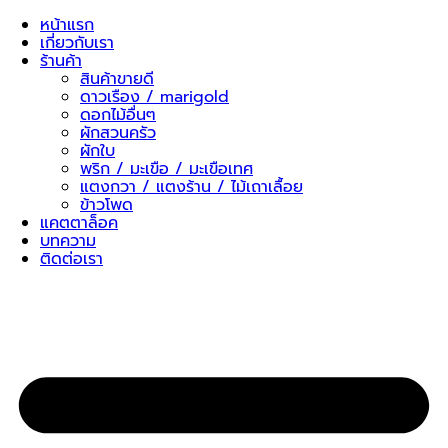
Skip
หน้าแรก
to
เกี่ยวกับเรา
content
ร้านค้า
สินค้าขายดี
ดาวเรือง / marigold
ดอกไม้อื่นๆ
ผักสวนครัว
ผักใบ
พริก / มะเขือ / มะเขือเทศ
แตงกวา / แตงร้าน / ไม้เถาเลื้อย
ข้าวโพด
แคตตาล็อค
บทความ
ติดต่อเรา