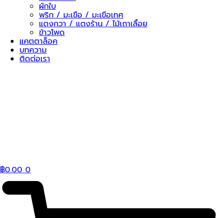
ผักใบ
พริก / มะเขือ / มะเขือเทศ
แตงกวา / แตงร้าน / ไม้เถาเลื้อย
ข้าวโพด
แคตตาล็อค
บทความ
ติดต่อเรา
฿
0.00
0