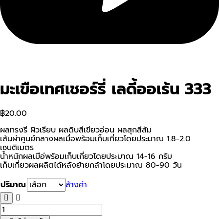
มะเขือเทศเชอร์รี่ เลดี้ออเร้น 333
฿
20.00
ผลทรงรี ผิวเรียบ ผลดิบสีเขียวอ่อน ผลสุกสีส้ม
เส้นผ่าศูนย์กลางผลเมื่อพร้อมเก็บเกี่ยวโดยประมาณ 1.8-2.0
เซนติเมตร
น้ำหนักผลเมือ่พร้อมเก็บเกี่ยวโดยประมาณ 14-16 กรัม
เก็บเกี่ยวผลผลิตได้หลังย้ายกล้าโดยประมาณ 80-90 วัน
ปริมาณ
ล้างค่า
จำนวน
มะเขือ