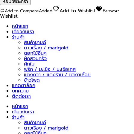
หยิบใส่ตะกร้า
เทศ
เชอ
Add to Wishlist
Browse
Add to Compare
Added
ร์
Wishlist
รี่
เลดี้
หน้าแรก
ออ
เกี่ยวกับเรา
เร้น
ร้านค้า
333
สินค้าขายดี
ชิ้น
ดาวเรือง / marigold
ดอกไม้อื่นๆ
ผักสวนครัว
ผักใบ
พริก / มะเขือ / มะเขือเทศ
แตงกวา / แตงร้าน / ไม้เถาเลื้อย
ข้าวโพด
แคตตาล็อค
บทความ
ติดต่อเรา
หน้าแรก
เกี่ยวกับเรา
ร้านค้า
สินค้าขายดี
ดาวเรือง / marigold
ดอกไม้อื่นๆ