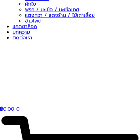
ผักใบ
พริก / มะเขือ / มะเขือเทศ
แตงกวา / แตงร้าน / ไม้เถาเลื้อย
ข้าวโพด
แคตตาล็อค
บทความ
ติดต่อเรา
฿
0.00
0