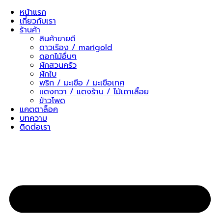
Skip
หน้าแรก
to
เกี่ยวกับเรา
content
ร้านค้า
สินค้าขายดี
ดาวเรือง / marigold
ดอกไม้อื่นๆ
ผักสวนครัว
ผักใบ
พริก / มะเขือ / มะเขือเทศ
แตงกวา / แตงร้าน / ไม้เถาเลื้อย
ข้าวโพด
แคตตาล็อค
บทความ
ติดต่อเรา