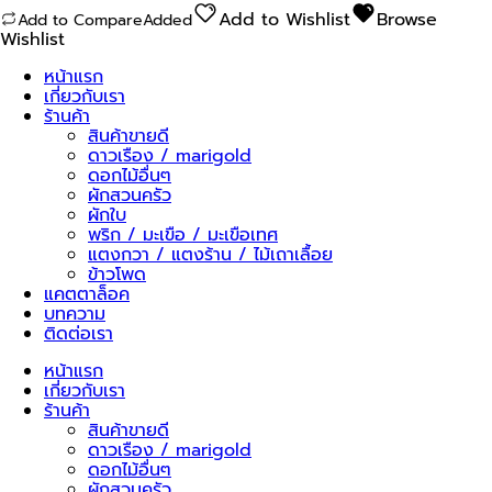
เจม
Add to Wishlist
Browse
Add to Compare
Added
บอล
Wishlist
208
ชิ้น
หน้าแรก
เกี่ยวกับเรา
ร้านค้า
สินค้าขายดี
ดาวเรือง / marigold
ดอกไม้อื่นๆ
ผักสวนครัว
ผักใบ
พริก / มะเขือ / มะเขือเทศ
แตงกวา / แตงร้าน / ไม้เถาเลื้อย
ข้าวโพด
แคตตาล็อค
บทความ
ติดต่อเรา
หน้าแรก
เกี่ยวกับเรา
ร้านค้า
สินค้าขายดี
ดาวเรือง / marigold
ดอกไม้อื่นๆ
ผักสวนครัว