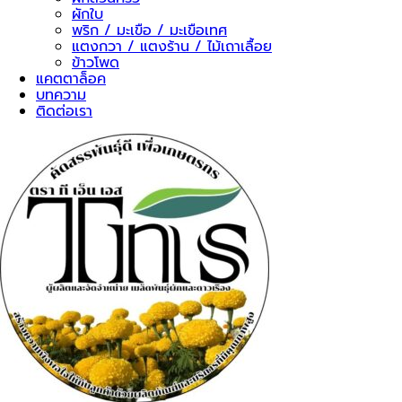
ผักใบ
พริก / มะเขือ / มะเขือเทศ
แตงกวา / แตงร้าน / ไม้เถาเลื้อย
ข้าวโพด
แคตตาล็อค
บทความ
ติดต่อเรา