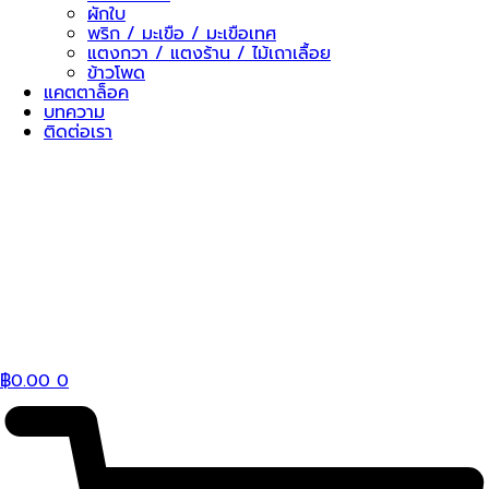
ผักใบ
พริก / มะเขือ / มะเขือเทศ
แตงกวา / แตงร้าน / ไม้เถาเลื้อย
ข้าวโพด
แคตตาล็อค
บทความ
ติดต่อเรา
฿
0.00
0