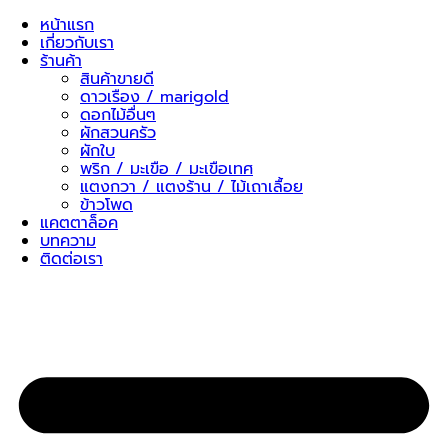
Skip
หน้าแรก
to
เกี่ยวกับเรา
content
ร้านค้า
สินค้าขายดี
ดาวเรือง / marigold
ดอกไม้อื่นๆ
ผักสวนครัว
ผักใบ
พริก / มะเขือ / มะเขือเทศ
แตงกวา / แตงร้าน / ไม้เถาเลื้อย
ข้าวโพด
แคตตาล็อค
บทความ
ติดต่อเรา