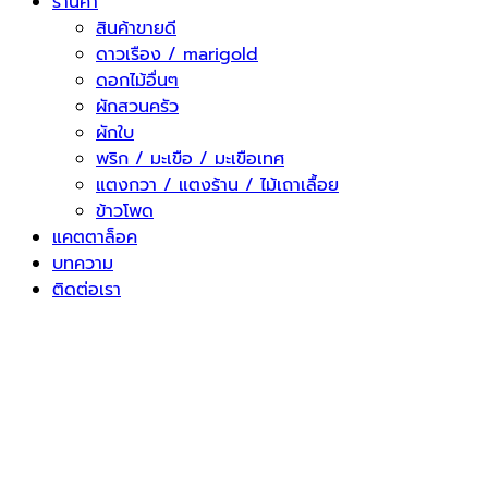
ร้านค้า
สินค้าขายดี
ดาวเรือง / marigold
ดอกไม้อื่นๆ
ผักสวนครัว
ผักใบ
พริก / มะเขือ / มะเขือเทศ
แตงกวา / แตงร้าน / ไม้เถาเลื้อย
ข้าวโพด
แคตตาล็อค
บทความ
ติดต่อเรา