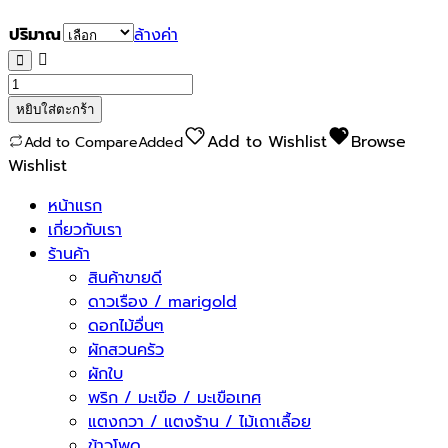
ปริมาณ
ล้างค่า
จำนวน
แฟง
หยิบใส่ตะกร้า
แฟง
Add to Wishlist
Browse
Add to Compare
Added
ช้าง
Wishlist
55
ชิ้น
หน้าแรก
เกี่ยวกับเรา
ร้านค้า
สินค้าขายดี
ดาวเรือง / marigold
ดอกไม้อื่นๆ
ผักสวนครัว
ผักใบ
พริก / มะเขือ / มะเขือเทศ
แตงกวา / แตงร้าน / ไม้เถาเลื้อย
ข้าวโพด