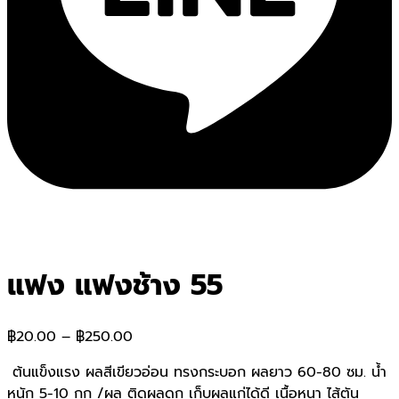
แฟง แฟงช้าง 55
฿
20.00
–
฿
250.00
ต้นแข็งแรง ผลสีเขียวอ่อน ทรงกระบอก ผลยาว 60-80 ซม. น้ำ
หนัก 5-10 กก /ผล ติดผลดก เก็บผลแก่ได้ดี เนื้อหนา ไส้ตัน