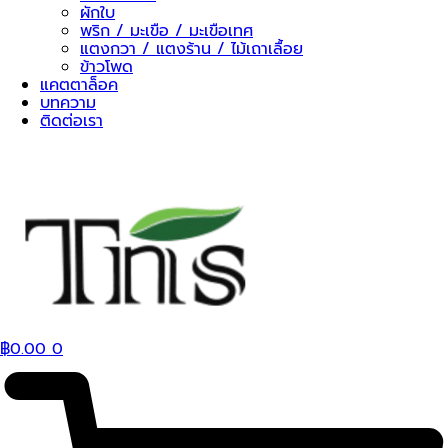
ผักใบ
พริก / มะเขือ / มะเขือเทศ
แตงกวา / แตงร้าน / ไม้เถาเลื้อย
ข้าวโพด
แคตตาล็อค
บทความ
ติดต่อเรา
฿
0.00
0