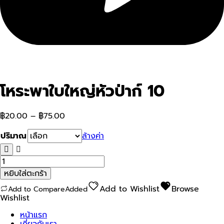
โหระพาใบใหญ่หัวป่าก์ 10
฿
20.00
–
฿
75.00
ปริมาณ
ล้างค่า
จำนวน
โหระพา
หยิบใส่ตะกร้า
ใบ
ใหญ่
Add to Wishlist
Browse
Add to Compare
Added
หัว
Wishlist
ป่า
ก์
หน้าแรก
10
เกี่ยวกับเรา