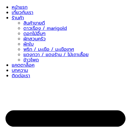
Skip
หน้าแรก
to
เกี่ยวกับเรา
content
ร้านค้า
สินค้าขายดี
ดาวเรือง / marigold
ดอกไม้อื่นๆ
ผักสวนครัว
ผักใบ
พริก / มะเขือ / มะเขือเทศ
แตงกวา / แตงร้าน / ไม้เถาเลื้อย
ข้าวโพด
แคตตาล็อค
บทความ
ติดต่อเรา